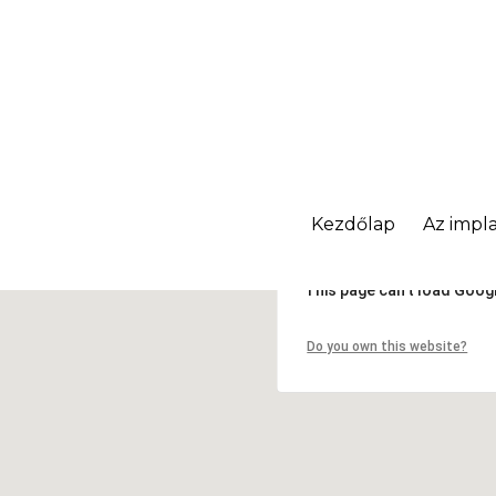
Kezdőlap
Az impla
This page can't load Goog
Do you own this website?