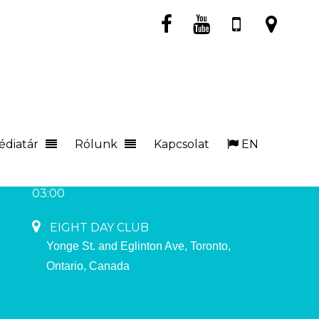
édiatár
Rólunk
Kapcsolat
EN
2015-11-21 @ 22:00
– 2015-11-22 @
03:00
EIGHT DAY CLUB
Yonge St. and Eglinton Ave, Toronto,
Ontario, Canada