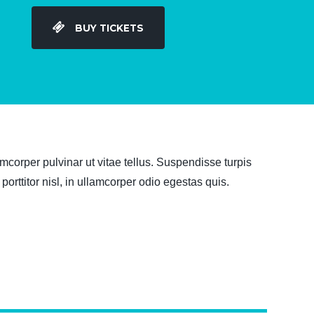
BUY TICKETS
orper pulvinar ut vitae tellus. Suspendisse turpis
rttitor nisl, in ullamcorper odio egestas quis.