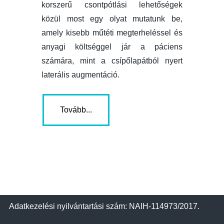
korszerű csontpótlási lehetőségek
közül most egy olyat mutatunk be,
amely kisebb műtéti megterheléssel és
anyagi költséggel jár a páciens
számára, mint a csípőlapátból nyert
laterális augmentáció.
Tovább...
Adatkezelési nyilvántartási szám: NAIH-114973/2017.