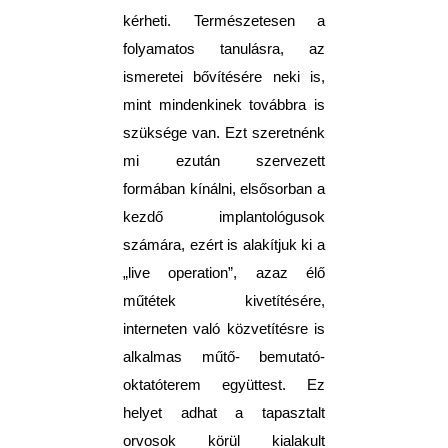
kérheti. Természetesen a
folyamatos tanulásra, az
ismeretei bővítésére neki is,
mint mindenkinek továbbra is
szüksége van. Ezt szeretnénk
mi ezután szervezett
formában kínálni, elsősorban a
kezdő implantológusok
számára, ezért is alakítjuk ki a
„live operation”, azaz élő
műtétek kivetítésére,
interneten való közvetítésre is
alkalmas műtő- bemutató-
oktatóterem együttest. Ez
helyet adhat a tapasztalt
orvosok körül kialakult