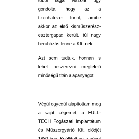
többi tagja viszont úgy
gondolta, hogy az a
tizenhatezer forint, amibe
akkor az első kisműszerész-
esztergapad került, túl nagy
beruházás lenne a Kft.-nek.
Azt sem tudtuk, honnan is
lehet beszerezni megfelelő
minőségű titán alapanyagot.
Végül egyedül alapítottam meg
a saját cégemet, a FULL-
TECH Fogászati Implantátum
és Műszergyártó Kft. elődjét
1992-ben. Beállítottam a gépet