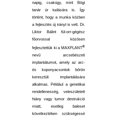
napig, csakúgy, mint Bögi
tanár úr tudására is. Így
történt, hogy a munka közben
a fejlesztés új irányt is vett. Dr.
Liktor Bálint fül-orr-gégész
főorvossal közösen
®
fejlesztettük ki a MAXPLANT
nevű arcsebészeti
implantátumot, amely az arc-
és koponyacsontok bőrön
keresztüli implantálására
alkalmas. Például a genetikai
rendellenesség, veleszületett
hiány vagy tumor destrukció
miatt, esetleg baleset
következtében szükségessé