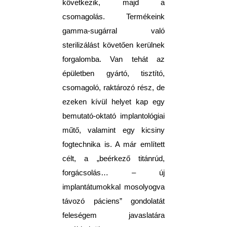
következik, majd a
csomagolás. Termékeink
gamma-sugárral való
sterilizálást követően kerülnek
forgalomba. Van tehát az
épületben gyártó, tisztító,
csomagoló, raktározó rész, de
ezeken kívül helyet kap egy
bemutató-oktató implantológiai
műtő, valamint egy kicsiny
fogtechnika is. A már említett
célt, a „beérkező titánrúd,
forgácsolás… – új
implantátumokkal mosolyogva
távozó páciens” gondolatát
feleségem javaslatára