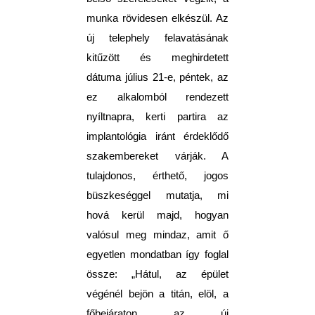
munka rövidesen elkészül. Az
új telephely felavatásának
kitűzött és meghirdetett
dátuma július 21-e, péntek, az
ez alkalomból rendezett
nyíltnapra, kerti partira az
implantológia iránt érdeklődő
szakembereket várják. A
tulajdonos, érthető, jogos
büszkeséggel mutatja, mi
hová kerül majd, hogyan
valósul meg mindaz, amit ő
egyetlen mondatban így foglal
össze: „Hátul, az épület
végénél bejön a titán, elöl, a
főbejáraton az új