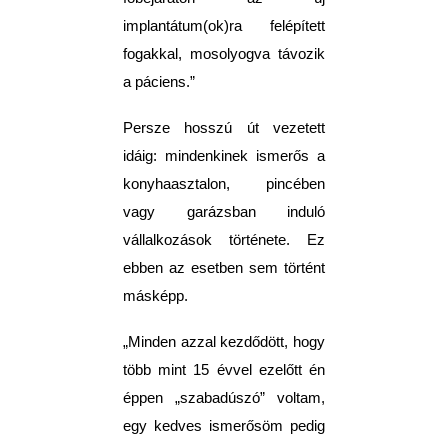
implantátum(ok)ra felépített
fogakkal, mosolyogva távozik
a páciens.”
Persze hosszú út vezetett
idáig: mindenkinek ismerős a
konyhaasztalon, pincében
vagy garázsban induló
vállalkozások története. Ez
ebben az esetben sem történt
másképp.
„Minden azzal kezdődött, hogy
több mint 15 évvel ezelőtt én
éppen „szabadúszó” voltam,
egy kedves ismerősöm pedig