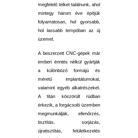
megfelelő telket találnunk, ahol
mintegy három éve építjük
folyamatosan, hol gyorsabb,
hol lassabb tempóban az új
üzemet.
A beszerzett CNC-gépek már
emberi érintés nélkül gyártják
a különböző formájú és
méretű implantátumokat,
valamint egyéb alkatrészeket.
A titán köszörült rúdban
érkezik, a forgácsoló üzemben
megmunkálják, ellenőrzés,
tisztítás, sorjázás,
újratisztítás, felületkezelés