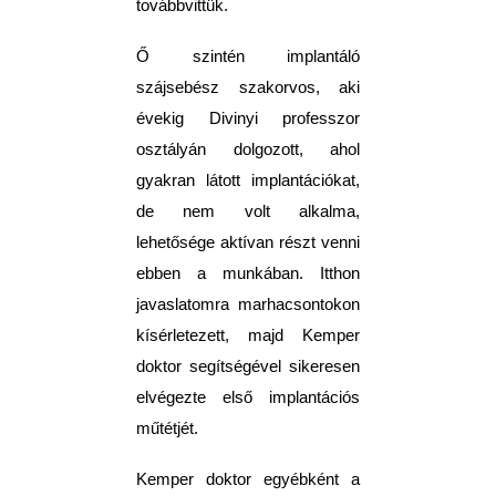
továbbvittük.
Ő szintén implantáló
szájsebész szakorvos, aki
évekig Divinyi professzor
osztályán dolgozott, ahol
gyakran látott implantációkat,
de nem volt alkalma,
lehetősége aktívan részt venni
ebben a munkában. Itthon
javaslatomra marhacsontokon
kísérletezett, majd Kemper
doktor segítségével sikeresen
elvégezte első implantációs
műtétjét.
Kemper doktor egyébként a