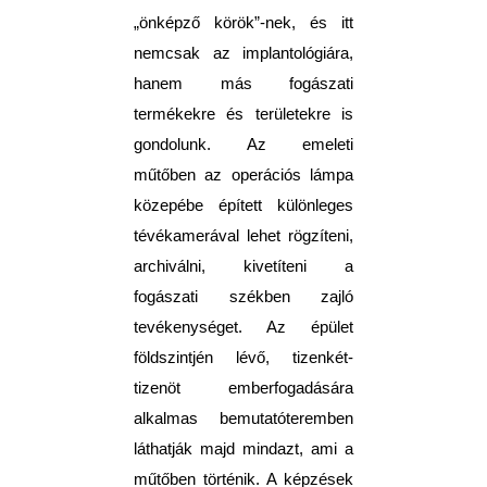
„önképző körök”-nek, és itt
nemcsak az implantológiára,
hanem más fogászati
termékekre és területekre is
gondolunk. Az emeleti
műtőben az operációs lámpa
közepébe épített különleges
tévékamerával lehet rögzíteni,
archiválni, kivetíteni a
fogászati székben zajló
tevékenységet. Az épület
földszintjén lévő, tizenkét-
tizenöt emberfogadására
alkalmas bemutatóteremben
láthatják majd mindazt, ami a
műtőben történik. A képzések