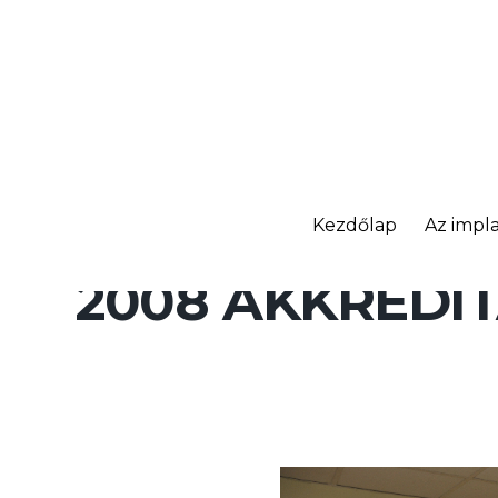
Kezdőlap
Az impla
2008 AKKREDI