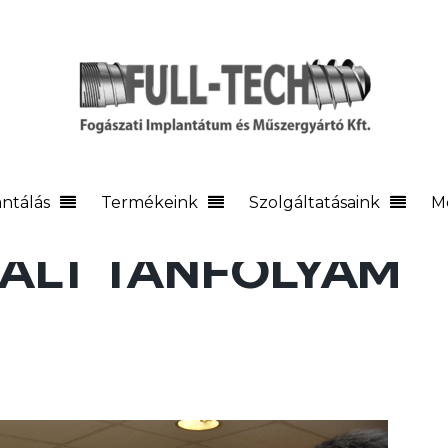
ntálás
Termékeink
Szolgáltatásaink
M
TÁLT TANFOLYAM