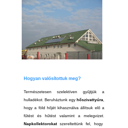
Hogyan valósítottuk meg?
Természetesen szelektíven gyűjtjük a
hulladékot. Beruháztunk egy
hőszivattyúra
,
hogy a föld hőjét kihasználva állítsuk elő a
fűtést és hűtést valamint a melegvizet.
Napkollektorokat
szereltettünk fel, hogy