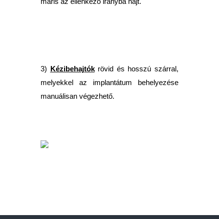
máris az ellenkező irányba hajt.
3)
Kézibehajtók
rövid és hosszú szárral,
melyekkel az implantátum behelyezése
manuálisan végezhető.