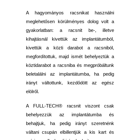
A hagyományos racsnikat használni
meglehetősen körülményes dolog volt a
gyakorlatban: a racsnit be-, illetve
kihajtásnál kivettük az implantátumból,
kivettük a közti darabot a racsniból,
megfordítottuk, majd ismét behelyeztük a
köztidarabot a racsniba és megpróbáltunk
beletalálni az implantátumba, ha pedig
irányt váltottunk, kezdődött az egész
elölről.
A FULL-TECH® racsnit viszont csak
behelyezzük az implantátumba és
behajtjuk, ha pedig irányt szeretnénk
váltani csupán elbillentjük a kis kart és