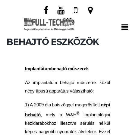
BEHAJTÓ ESZKÖZÖK
Implantátumbehajtó műszerek
Az implantátum behajtó műszerek közül
négy típusú apparátus választható:
1) A 2009 óta hatszöggel megerősített
gépi
®
behajtó
, mely a W&H
implantológiai
kézidarabokhoz illesztve sérülés nélkül
képes nagyobb nyomaték átvitelére. Ezzel