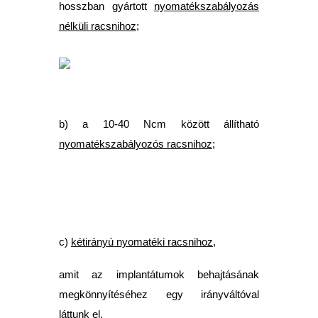
hosszban gyártott
nyomatékszabályozás
nélküli racsnihoz
;
b) a 10-40 Ncm között állítható
nyomatékszabályozós racsnihoz
;
c)
kétirányú
nyomatéki
racsnihoz,
amit az implantátumok behajtásának
megkönnyítéséhez egy irányváltóval
láttunk el.