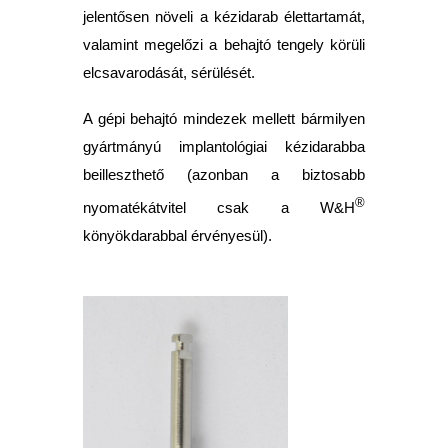
jelentősen növeli a kézidarab élettartamát,
valamint megelőzi a behajtó tengely körüli
elcsavarodását, sérülését.
A gépi behajtó mindezek mellett bármilyen
gyártmányú implantológiai kézidarabba
beilleszthető (azonban a biztosabb
®
nyomatékátvitel csak a W&H
könyökdarabbal érvényesül).