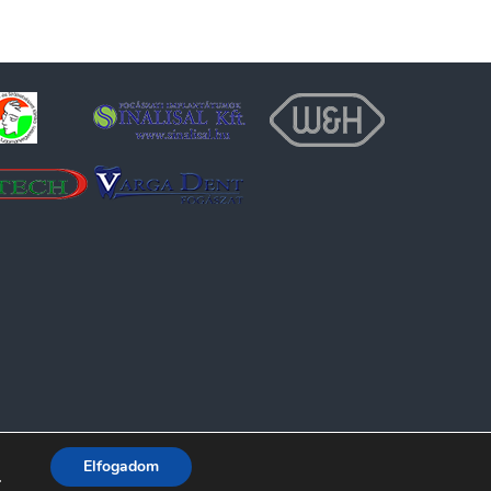
Elfogadom
.