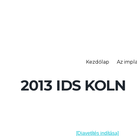
Kezdőlap
Az impla
2013 IDS KÖLN
[Diavetítés indítása]