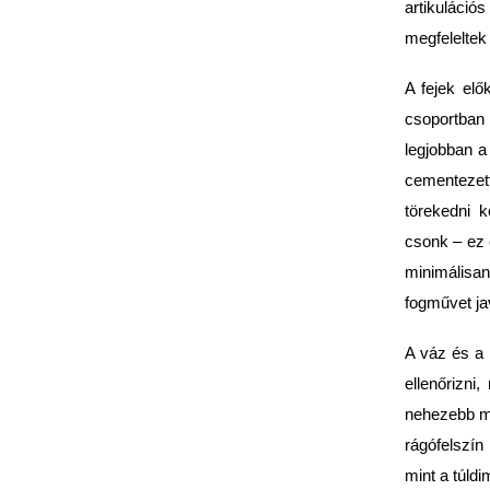
artikuláció
megfeleltek
A fejek elő
csoportban 
legjobban a
cementezett
törekedni k
csonk – ez 
minimálisan
fogművet ja
A váz és a 
ellenőrizni
nehezebb me
rágófelszín
mint a túldi