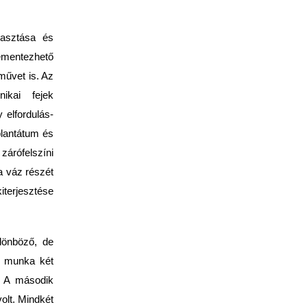
lasztása és
cementezhető
művet is. Az
ikai fejek
 elfordulás-
plantátum és
 zárófelszíni
a váz részét
iterjesztése
lönböző, de
ő munka két
t. A második
olt. Mindkét