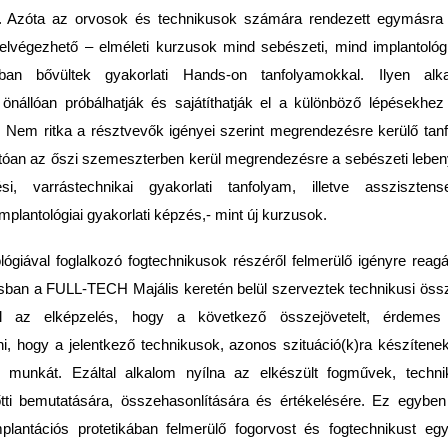
t. Azóta az orvosok és technikusok számára rendezett egymásra 
 elvégezhető – elméleti kurzusok mind sebészeti, mind implantológia
ban bővültek gyakorlati Hands-on tanfolyamokkal. Ilyen al
 önállóan próbálhatják és sajátíthatják el a különböző lépésekhez
. Nem ritka a résztvevők igényei szerint megrendezésre kerülő ta
tóan az őszi szemeszterben kerül megrendezésre a sebészeti lebe
ési, varrástechnikai gyakorlati tanfolyam, illetve assziszten
mplantológiai gyakorlati képzés,- mint új kurzusok.
lógiával foglalkozó fogtechnikusok részéről felmerülő igényre reagá
sban a FULL-TECH Majális keretén belül szerveztek technikusi összej
fel az elképzelés, hogy a következő összejövetelt, érdemes
, hogy a jelentkező technikusok, azonos szituáció(k)ra készítene
ai munkát. Ezáltal alkalom nyílna az elkészült fogművek, techn
ti bemutatására, összehasonlítására és értékelésére. Ez egyben
lantációs protetikában felmerülő fogorvost és fogtechnikust egy