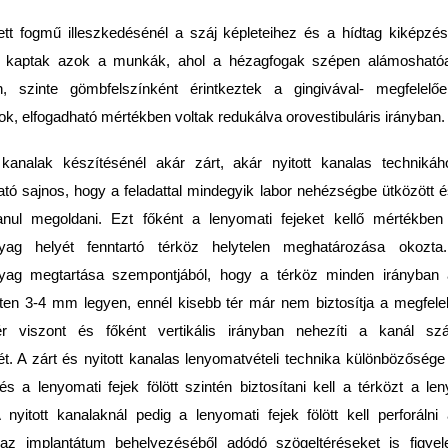
ett fogmű illeszkedésénél a száj képleteihez és a hídtag kiképz
 kaptak azok a munkák, ahol a hézagfogak szépen alámoshatóa
n, szinte gömbfelszínként érintkeztek a gingivával- megfelelő
ok, elfogadható mértékben voltak redukálva orovestibuláris irányban.
kanalak készítésénél akár zárt, akár nyitott kanalas technikáh
ató sajnos, hogy a feladattal mindegyik labor nehézségbe ütközött 
anul megoldani. Ezt főként a lenyomati fejeket kellő mértékben
yag helyét fenntartó térköz helytelen meghatározása okozt
yag megtartása szempontjából, hogy a térköz minden irányban 
rten 3-4 mm legyen, ennél kisebb tér már nem biztosítja a megfelel
r viszont és főként vertikális irányban nehezíti a kanál szá
t. A zárt és nyitott kanalas lenyomatvételi technika különbözősége 
 és a lenyomati fejek fölött szintén biztosítani kell a térközt a l
nyitott kanalaknál pedig a lenyomati fejek fölött kell perforálni
z implantátum behelyezéséből adódó szögeltéréseket is figye