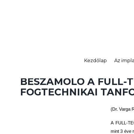
Kezdőlap
Az impla
BESZÁMOLÓ A FULL-
FOGTECHNIKAI TANF
(Dr. Varga 
A FULL-TEC
mint 3 éve 