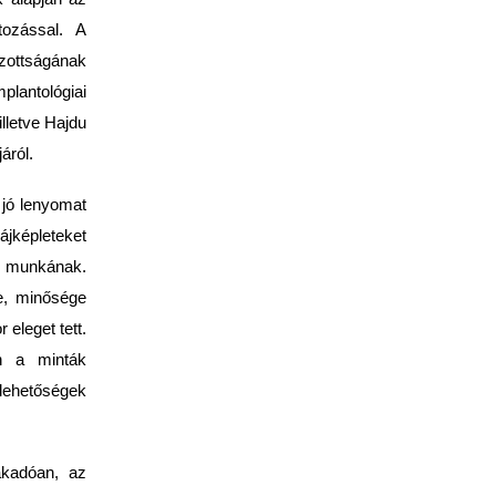
tozással. A
zottságának
lantológiai
lletve Hajdu
áról.
 jó lenyomat
jképleteket
an munkának.
se, minősége
eleget tett.
n a minták
 lehetőségek
fakadóan, az