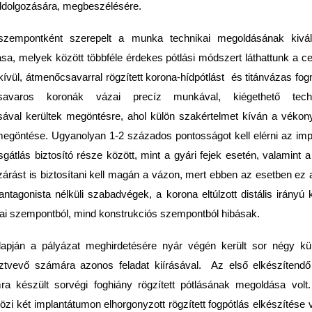
ldolgozására, megbeszélésére.
 szempontként szerepelt a munka technikai megoldásának kivá
sa, melyek között többféle érdekes pótlási módszert láthattunk a 
kívül, átmenőcsavarral rögzített korona-hídpótlást és titánvázas fog
avaros koronák vázai precíz munkával, kiégethető techn
sával kerültek megöntésre, ahol külön szakértelmet kíván a vékony
megöntése. Ugyanolyan 1-2 százados pontosságot kell elérni az im
ásgátlás biztosító része között, mint a gyári fejek esetén, valamint a
árást is biztosítani kell magán a vázon, mert ebben az esetben ez 
antagonista nélküli szabadvégek, a korona eltúlzott distális irányú k
iai szempontból, mind konstrukciós szempontból hibásak.
alapján a pályázat meghirdetésére nyár végén került sor négy kü
ztvevő számára azonos feladat kiírásával. Az első elkészítend
ra készült sorvégi foghiány rögzített pótlásának megoldása vol
zi két implantátumon elhorgonyzott rögzített fogpótlás elkészítése v