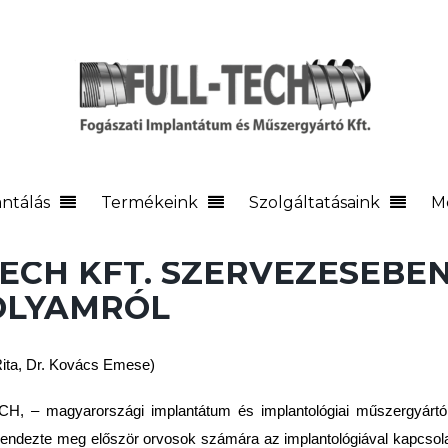
ntálás
Termékeink
Szolgáltatásaink
M
TECH KFT. SZERVEZÉSÉBE
OLYAMRÓL
Rita, Dr. Kovács Emese)
H, – magyarországi implantátum és implantológiai műszergyártó 
rendezte meg először orvosok számára az implantológiával kapcsola