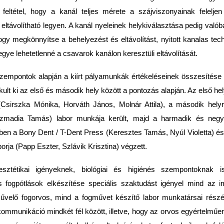
 feltétel, hogy a kanál teljes mérete a szájviszonyainak felelje
eltávolítható legyen. A kanál nyeleinek helykiválasztása pedig valób
hogy megkönnyítse a behelyezést és eltávolítást, nyitott kanalas tec
egye lehetetlenné a csavarok kanálon keresztüli eltávolítását.
empontok alapján a kiírt pályamunkák értékeléseinek összesítése
ult ki az első és második hely között a pontozás alapján. Az első he
(Csirszka Mónika, Horváth János, Molnár Attila), a második hely
izmadia Tamás) labor munkája került, majd a harmadik és negy
ben a Bony Dent / T-Dent Press (Keresztes Tamás, Nyúl Violetta) é
borja (Papp Eszter, Szlávik Krisztina) végzett.
esztétikai igényeknek, biológiai és higiénés szempontoknak i
s fogpótlások elkészítése speciális szaktudást igényel mind az im
művelő fogorvos, mind a fogművet készítő labor munkatársai rész
 kommunikáció mindkét fél között, illetve, hogy az orvos egyértelműen