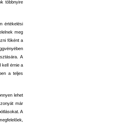
ok többnyire
m értékelési
felelnek meg
zni főként a
függvényében
asztására. A
kell érnie a
ben a teljes
önnyen lehet
iszonyát már
ótlásokat. A
megfelelőek,