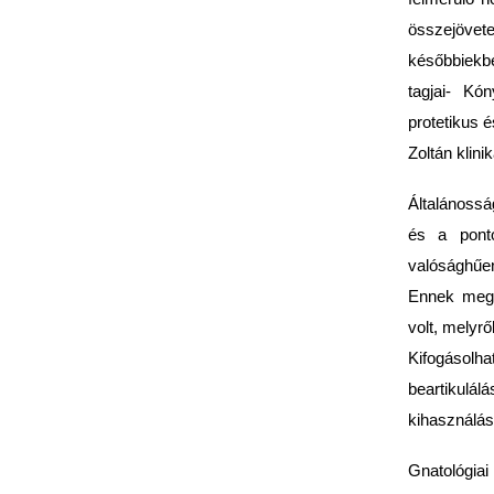
összejövet
későbbiekb
tagjai- Kó
protetikus 
Zoltán klin
Általánossá
és a ponto
valósághűen
Ennek megfe
volt, melyr
Kifogásol
beartikulál
kihasználás
Gnatológiai