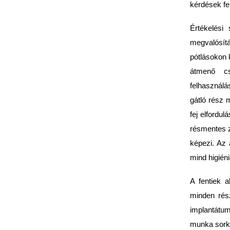
kérdések fe
Értékelési
megvalósítá
pótlásokon 
átmenő cs
felhasználá
gátló rész 
fej elfordul
résmentes z
képezi. Az 
mind higién
A fentiek 
minden rés
implantátum
munka sorkö