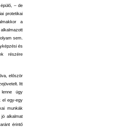
épülő, – de
i protetikai
kalmakkor a
 alkalmazott
nfolyam sem.
nyképzési és
sek részére
lva, először
övetelt. Itt
 lenne úgy
k el egy-egy
ikai munkák
 jó alkalmat
aránt érintő