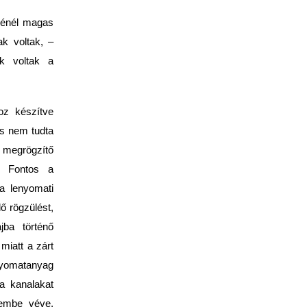
ésénél magas
k voltak, –
ek voltak a
oz készítve
és nem tudta
 megrögzítő
a. Fontos a
a lenyomati
ő rögzülést,
jba történő
miatt a zárt
enyomatanyag
 a kanalakat
lembe véve.