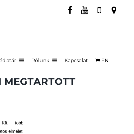
édiatár
Rólunk
Kapcsolat
EN
N MEGTARTOTT
Kft. – több
tos elméleti