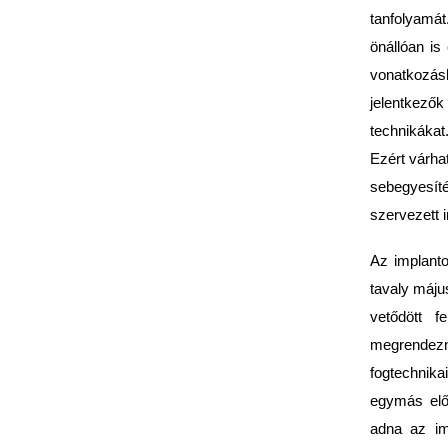
tanfolyamá
önállóan is
vonatkozás
jelentkezők
technikákat
Ezért várha
sebegyesít
szervezett i
Az implanto
tavaly máju
vetődött 
megrendezni
fogtechnik
egymás előt
adna az imp