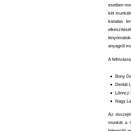
esetben meg
két munkáho
kanalas le
elkészítés
lenyomatoka
anyagról ma
A felhívásra
Bony De
Dentál U
Lőrincz
Nagy Laj
Az összejöv
munkát a l
felmerülő n