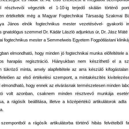
el résztvevői végezték el 1-10-ig terjedő skálán történő pon
en értékelték még a Magyar Fogtechnikai Társaság Szakmai Bi
nya János elnök fogtechnikus mester vezetésével- gyakorló imp
és gnatológus szemmel Dr. Kádár László adjunktus úr, Dr. Jász Máté i
ikai fogtechnikus mester a Semmelweis Egyetem Fogpótlástani klinikáj
gban elmondható, hogy minden jó fogtechnikai munka előfeltétele a
s harapás regisztráció. Hiányukban nem készíthető el a szá
 tükröző minta, amely alapfeltétele az arra készülő kifogástal
lelően az első értékelési szempont, a mintakészítés kivitelezé
ől elmondható, hogy ennek az elvárásnak természetesen minden labor 
ható volt azonban, csaknem minden résztvevő munkája eseté
ása, a rágósík beállítása, illetve a középértékű artikulátorok adta
a.
 szempontból a rágósík artikulátorba történő hibás felvételből 