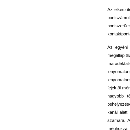
Az elkészít
pontszámot
pontszerűe
kontaktpont
Az egyéni 
megállapíth
maradéktal
lenyomatan
lenyomatan
fejektől mé
nagyobb té
behelyezésé
kanál alatt
számára. A 
méghozzá a