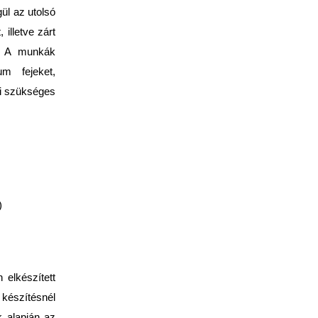
ül az utolsó
illetve zárt
k. A munkák
um fejeket,
bi szükséges
)
 elkészített
készítésnél
k alapján az