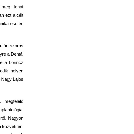
n meg, tehát
an ezt a célt
hnika esetén
 után szoros
lyre a Dentál
re a Lőrincz
edik helyen
s Nagy Lajos
s megfelelő
plantológiai
éről. Nagyon
 közvetíteni