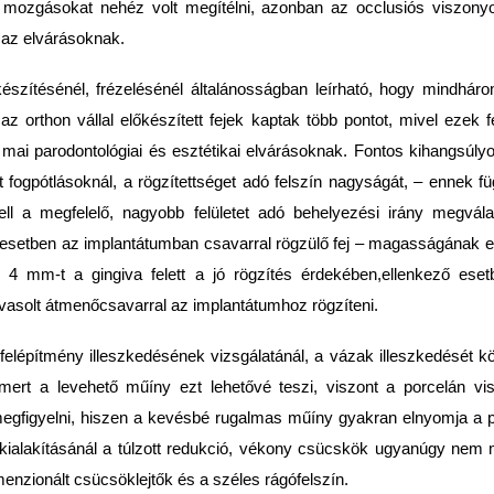
s mozgásokat nehéz volt megítélni, azonban az occlusiós viszony
 az elvárásoknak.
készítésénél, frézelésénél általánosságban leírható, hogy mindháro
az orthon vállal előkészített fejek kaptak több pontot, mivel ezek 
 mai parodontológiai és esztétikai elvárásoknak. Fontos kihangsúlyo
 fogpótlásoknál, a rögzítettséget adó felszín nagyságát, – ennek 
ell a megfelelő, nagyobb felületet adó behelyezési irány megvál
esetben az implantátumban csavarral rögzülő fej – magasságának el 
 4 mm-t a gingiva felett a jó rögzítés érdekében,ellenkező eset
vasolt átmenőcsavarral az implantátumhoz rögzíteni.
felépítmény illeszkedésének vizsgálatánál, a vázak illeszkedését k
, mert a levehető műíny ezt lehetővé teszi, viszont a porcelán v
gfigyelni, hiszen a kevésbé rugalmas műíny gyakran elnyomja a p
 kialakításánál a túlzott redukció, vékony csücskök ugyanúgy nem 
menzionált csücsöklejtők és a széles rágófelszín.