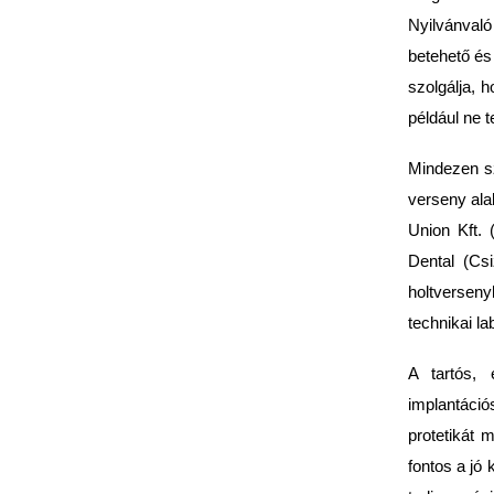
Nyilvánvaló
betehető és 
szolgálja, 
például ne t
Mindezen sz
verseny alak
Union Kft. 
Dental (Cs
holtverseny
technikai la
A tartós, 
implantáció
protetikát 
fontos a jó