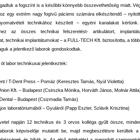
adtuk a fogszínt is a későbbi könnyebb összevethetőség miatt. Vég
z egy extrém nagy fogívű páciens számára elkészítendő – nyitott, 
nyomatvételi technikához készített – egyéni kanalakat kértün
éhez az összes technikai felszerelést- artikulátort, implantát
t, technikai implantátumokat – a FULL-TECH Kft. biztosította, a töb
guk a jelentkező laborok gondoskodtak.
 öt labor technikusai jelentkeztek:
nt / T-Dent Press – Pomáz (Keresztes Tamás, Nyúl Violetta)
nion Kft. – Budapest (Csirszka Mónika, Horváth János, Molnár Attila
 Dental – Budapest (Csizmadia Tamás)
os laboratóriumából – Gyuláról (Papp Eszter, Szlávik Krisztina)
etel napján 12 technikus és 3 orvos kolléga gyűlt össze, minden
aborok képviselője mutatott be, majd megbeszélésre kerültek a 
ehézségek és hibák is. Az első értékelést a megadott szemponto