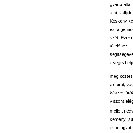
gyártó álta
ami, vallju
Keskeny ker
es, a gerin
szét. Ezeke
tételéhez – 
segítségéve
elvégezhetj
még köztes 
előfúrót, va
készre fúró
viszont elé
mellett né
kemény, sűr
csontágyat