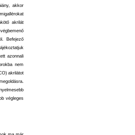
hiány, akkor
migallérokat
ötő akrilát
n végbemenő
l. Befejező
ájékoztatjuk
ett azonnali
sorokba nem
O) akrilátot
 megoldásra.
kényelmesebb
abb végleges
tumok ma már