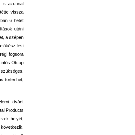
 is azonnal
téttel vissza
iban 6 hetet
ítások utáni
et, a szépen
előkészítési
régi fogsora
tintós Otcap
z szükséges.
s történhet,
érni kí­vánt
tal Products
ezek helyét,
 következik,