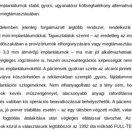
mplantátumok stabil, gyors, ugyanakkor költséghatékony alternatív
k megtámasztásában.
elemben jelenleg forgalmazott legtöbb rendszer, rendelkezi
 mini-implantátumokkal. Tapasztalatok szerint – az eredetileg az i
 időszakában a provizóriumok elhorgonyzására vagy megtámasztásá
– 3,3 mm átmérőjű implantátumok – ma már jól alkalmazhatóak
végleges rögzítésére is, hiszen osszeointegrációs képességük ne
 implantátumokétól. A páciensek gyakran szinte az utcáról jönnek
várva köszönhetően a reklámokban szereplő „gyors, fájdalomme
mplantációs szlogeneknek. Nem elhanyagolható az a tény sem, h
mok kevés műszerigénnyel, alacsonyabb anyagi ráfordítássa
 és valóban kis operációs beavatkozással behelyezhetők. A páciens
ta, jó primer stabilitás esetén – az egy ülésben végzett műtét, vala
lt fogpótlás átalakítása után végleges ellátással távozhat. A
ok közül a választásunk legtöbbször az 1992 óta működő FULL-TEC