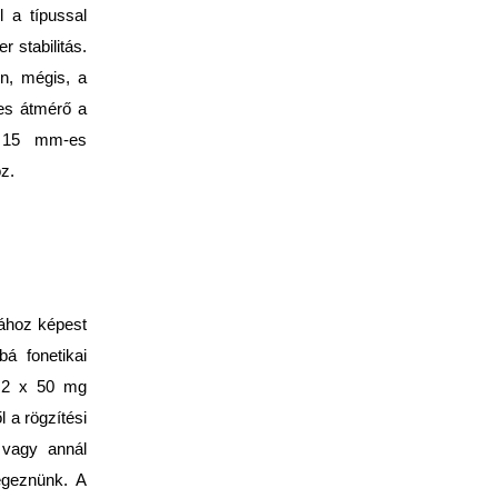
l a típussal
 stabilitás.
n, mégis, a
-es átmérő a
 15 mm-es
z.
sához képest
bá fonetikai
e 2 x 50 mg
l a rögzítési
 vagy annál
égeznünk. A