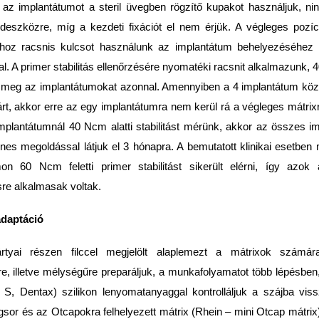
 az implantátumot a steril üvegben rögzítő kupakot használjuk, n
eszközre, míg a kezdeti fixációt el nem érjük. A végleges pozíc
shoz racsnis kulcsot használunk az implantátum behelyezéséhez 
l. A primer stabilitás ellenőrzésére nyomatéki racsnit alkalmazunk, 
k meg az implantátumokat azonnal. Amennyiben a 4 implantátum köz
tárt, akkor erre az egy implantátumra nem kerül rá a végleges mátrix
mplantátumnál 40 Ncm alatti stabilitást mérünk, akkor az összes i
enes megoldással látjuk el 3 hónapra. A bemu­tatott klinikai esetben
on 60 Ncm feletti primer stabilitást sikerült elérni, így azok
re alkalmasak voltak.
adaptáció
rtyai részen filccel megjelölt alaplemezt a mátrixok számár
e, illetve mélységűre preparáljuk, a munkafolyamatot több lépésben,
, Dentax) szilikon lenyomatanyaggal kontrolláljuk a szájba vis
gsor és az Otcapokra felhelyezett mátrix (Rhein – mini Otcap mátrix)