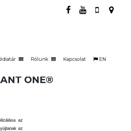
édiatár
Rólunk
Kapcsolat
EN
LANT ONE®
ilizálása az
nyújtanak az