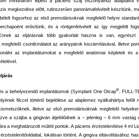
sen mindhárom lépést a páciens száj viszonyaihoz adaptálva 
ázis megkezdése előtt, rutinszerűen panorámafelvételt készítünk, m
bélelt fogsorhoz az első premolárisoknak megfelelő helyre standar
rchapoént erősítünk, és a röntgenfelvételt az így megjelölt fogs
 Ennek az eljárásnak több gyakorlati haszna is van, egyrészt ú
 a megfelelő csontkínálatot az aránypárok kiszámításával, illetve pon
ionálni az implantátumokat a megfelelő anatómiai képletek és a
ételével.
ljárás
®
pés a behelyezendő implantátumok (Symplant One Otcap
, FULL-TE
elyének filccel történő bejelölése az alaplemez nyálkahártya felőli r
ismetszőknek, illetve az első premolárisoknak megfelelő helyeken
zve a szájba a gingiván átjelölődnek a – jelenleg – 6 mm vastag 
ára a meghatározott műtéti pontok. A páciens ér­zéstelenítése 4 ml Li
érzéstelenítőoldattal, lokálisan történt. A gingiva eltávolításához ha