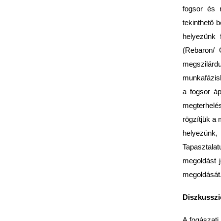
fogsor és n
tekinthető 
helyezünk 
(Rebaron/ 
megszilárd
munkafázisk
a fogsor áp
megterhelé
rögzítjük a
helyezünk, 
Tapasztalat
megoldást j
megoldását
Diszkusszi
A fogászati