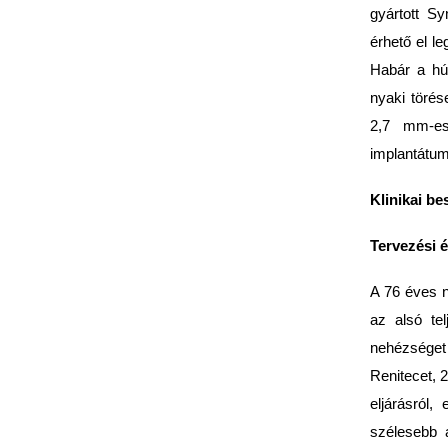
gyártott S
érhető el l
Habár a hú
nyaki törés
2,7 mm-e
implantátum
Klinikai b
Tervezési é
A 76 éves n
az alsó tel
nehézséget
Renitecet, 2
eljárásról
szélesebb 