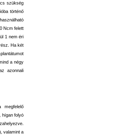
incs szükség
ióba történő
használható
40 Ncm felett
ül 1 nem éri
rész. Ha két
mplantátumot
 mind a négy
 az azonnali
a megfelelő
 hígan folyó
szahelyezve.
, valamint a