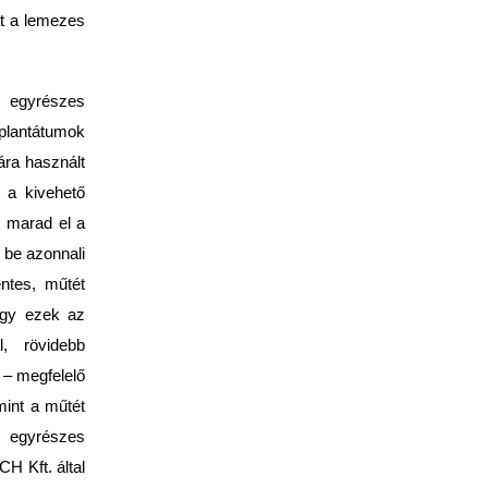
át a lemezes
k egyrészes
mplantátumok
ra használt
 a kivehető
m marad el a
 be azonnali
ntes, műtét
ogy ezek az
l, rövidebb
 – megfelelő
mint a műtét
z egyrészes
H Kft. által