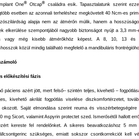
®
®
ymplant One
Otcap
családra esik. Tapasztalatunk szerint ezze
egtöbb esetben az azonnali terheléshez megkövetelt 40 Ncm-es primer
zószilárdság alapja nem az átmérőn múlik, hanem a hosszúságo
ek elkerülése szempont­jából nagyobb biztonságot nyújt a 3,3 mm
s vagy még kisebb átmérőkhöz képest. A 8, 10, 13 és
hosszok közül mindig található megfelelő a mandibuláris frontrégióho
eszámoló
s előkészítési fázis
ő páciens azért jött, mert felső– szintén teljes, kivehető – fogpótlá
jes, kivehető akrilát fogpótlás viselése diszkomfortérzetet, továb
 okozott. Saját elmondása szerint reuma és visszérbetegségér
0 mg Sicort, valamint Aspyrin protectet szed. Ismerősétől hallott errő
, ezért kereste fel rendelőnket. A sikeres beavatkozáshoz 5 mm
állcsontgerinc szükséges, emiatt sokszor csontkorrekciót kell v