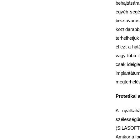
behajtására
egyéb segéd
becsava­rá
köztidarabba
terhelhetjü
el ezt a ha
vagy több i
csak ideigl
implantátum
megterhelés
Protetikai 
A nyálkahá
szélességűr
(SILASOFT S
Amikor a fo