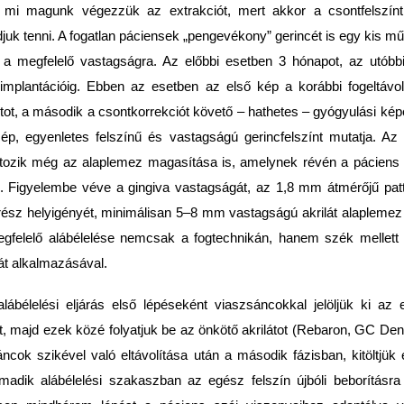
a mi magunk végezzük az extrakciót, mert akkor a csontfelszínt
djuk tenni. A fogatlan páciensek „pengevékony” gerincét is egy kis mű
ni a megfelelő vastagságra. Az előbbi esetben 3 hónapot, az utóbb
implantációig. Ebben az esetben az első kép a korábbi fogeltávol
otot, a második a csontkorrekciót követő – hathetes – gyógyulási kép
t ép, egyenletes felszínű és vastagságú gerincfelszínt mutatja. Az 
rtozik még az alaplemez magasítása is, amelynek révén a páciens 
. Figyelembe véve a gingiva vastagságát, az 1,8 mm átmérőjű pat
rész helyigényét, minimálisan 5–8 mm vastagságú akrilát alapleme
gfelelő alábélelése nemcsak a fogtechnikán, hanem szék mellett i
lát alkalmazásával.
ábélelési eljárás első lépéseként viaszsáncokkal jelöljük ki az el
 majd ezek közé folyatjuk be az önkötő akrilátot (Rebaron, GC Den
áncok szikével való eltávolítása után a második fázisban, kitöltjük 
adik alábélelési szakaszban az egész felszín újbóli beborításra