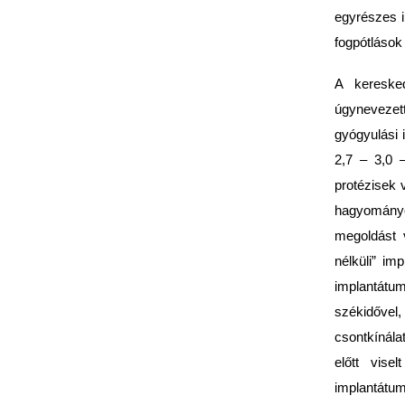
egyrészes i
fogpótláso
A keresked
úgynevezett
gyógyulási
2,7 – 3,0 
protézisek 
hagyományos
megoldást 
nélküli” i
implantátu
székidővel,
csontkínála
előtt vise
implantátum