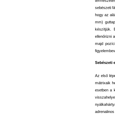
természete
sebészeti f
hogy az alá
mm) guttape
készítjük.
ellenőrizni
majd pozíc
figyelembev
Sebészeti e
Az első lé
mátrixaik h
esetben a k
visszahelye
nyálkahárty
adrenalinos 