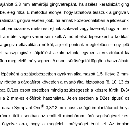
l ajánlott 3,3 mm átmérőjű gingivatrepánt, ha széles keratinizált gin
k be, elég ritka. E metódus előnye, hogy láthatóvá tesszük a gingiva 
atinizált gingiva esetén jobb, ha annak középvonalában a jelölésün
ccel párhuzamos metszést ejtünk szikével vagy lézerrel, hogy a fúró 
t a műtét végén varrni sem kell. A műtét első lépéseként a kortiká
a gingiva eltávolítása nélkül, a jelölt pontnak megfelelően – egy jel
l transzgingivális átjelö­lést alkalmaztunk, egyben a vezetőfurat kia
ük a megfelelő mélységben. A csont sűrűségétől függően használhat
lépésként a szájsebészetben gyakran alkalmazott 1,5, illetve 2 mm
gy rögtön a dárdafúrót követően a gyártó által biztosított (8, 10, 13
kat. D/1es csont esetében mindig szükségesek a készre fúrók, D/3
g a 2 mm-es előfúrók használata. Jelen esetben a D2­es típusú 
®
gy darab Symplant One
3,3/13 mm hosszúságú implantátumot helye
űnek ítélt csontban az említett mindhárom fúró segítségével kész
, ügyelve arra, hogy a megfelel mélységet érjük el. Az implan