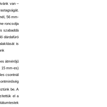
givánk van –
vastagságát.
knél, 56 mm-
ne roncsolja
lis szabaddá
ölő dárdafúró
lakítását is
unk
-es átmérőjű
 és 15 mm-es)
4es csontnál
csontminőség
ztünk be. A
ítettük el a
tátumtestek