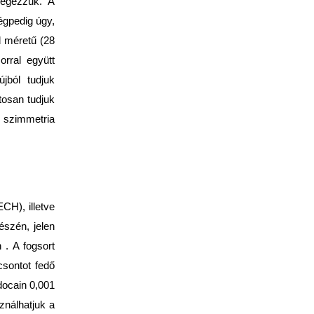
végezzük. A
égpedig úgy,
d méretű (28
orral együtt
jból tudjuk
tosan tudjuk
 szimmetria
CH), illetve
észén, jelen
 . A fogsort
csontot fedő
docain 0,001
sználhatjuk a