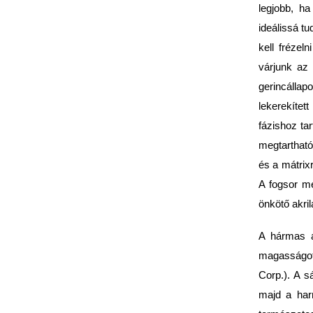
legjobb, h
ideálissá tu
kell frézel
várjunk az 
gerincállap
lekerekítet
fázishoz ta
megtartható
és a mátrix
A fogsor me
önkötő akri
A hármas al
magasságot,
Corp.). A s
majd a harm