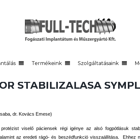
ntálás
Termékeink
Szolgáltatásaink
M
OR STABILIZÁLÁSA SYMP
Csaba, dr. Kovács Emese)
 protézist viselő páciensek régi igénye az alsó fogpótlásuk stab
valamint az eredeti rágó- és beszédfunkció visszaállítása. Ehhez 