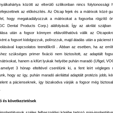
yálkahártya között az elterülő szilikonban nincs folytonossági 
befejezettnek az előkészítés. Az Otcap fejek és a mátrixok közé gu
fel, hogy megakadályozzuk a mátrixokat a fogsorba rögzítő önk
GC Dental Products Corp.) aláfolyását. Így az akrilát szájba
ulása után a fogsor könnyen eltávolíthatóvá válik az Otcapokró
ént a fogsort kidolgozzuk, polírozzuk, majd átadás után a pácienst t
olásával kapcsolatos teendőkről . Abban az esetben, ha az említ
shez szükséges primer fixáció nem biztosított, az adaptált fog
 mátrixokat, hanem a kifúrt lyukak helyébe puhán maradó (Ufigel, VOC
amelyet 3 hónap elteltével cserélünk ki, a fent leírt végleges
unk, hogy az így, puhán maradó akriláttal adaptált protézis jobb, 
elent a pácienseknek, így bizakodva várják a fogsor még biztos
.
ó és következtetések
 implantátumok széles felhasználási körébe tartozó mini-implantá